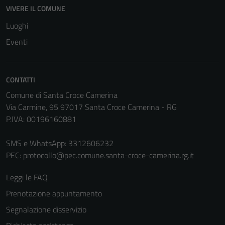
Questi cookie
VIVERE IL COMUNE
non raccolgono
Luoghi
informazioni
personali.
Eventi
Terze parti
CONTATTI
Questi cookie
Comune di Santa Croce Camerina
sono
Via Carmine, 95 97017 Santa Croce Camerina - RG
impostati da
P.IVA: 00196160881
una serie di
servizi esterni
SMS e WhatsApp: 3312606232
(si veda la
PEC:
protocollo@pec.comune.santa-croce-camerina.rg.it
Cookie policy
estesa per i
Leggi le FAQ
dettagli) e
Prenotazione appuntamento
possono
essere
Segnalazione disservizio
utilizzati