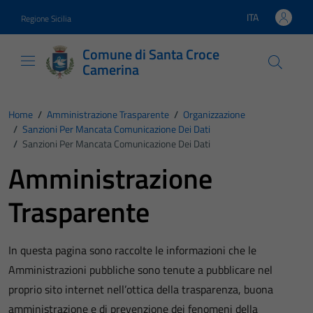
Vai ai contenuti
Vai al footer
ITA
Regione Sicilia
Lingua attiva:
Comune di Santa Croce
Camerina
Home
/
Amministrazione Trasparente
/
Organizzazione
/
Sanzioni Per Mancata Comunicazione Dei Dati
/
Sanzioni Per Mancata Comunicazione Dei Dati
Amministrazione
Trasparente
In questa pagina sono raccolte le informazioni che le
Amministrazioni pubbliche sono tenute a pubblicare nel
proprio sito internet nell’ottica della trasparenza, buona
amministrazione e di prevenzione dei fenomeni della