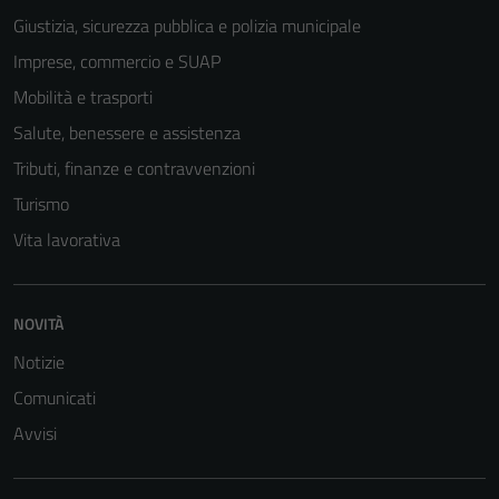
Giustizia, sicurezza pubblica e polizia municipale
Imprese, commercio e SUAP
Mobilità e trasporti
Salute, benessere e assistenza
Tributi, finanze e contravvenzioni
Turismo
Vita lavorativa
Tecnici
Questi cookie
sono necessari
NOVITÀ
per il
Notizie
funzionamento
del sito e non
Comunicati
possono
Avvisi
essere
disabilitati.