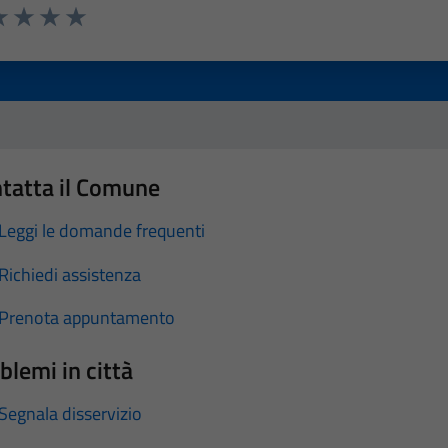
a 1 stelle su 5
luta 2 stelle su 5
Valuta 3 stelle su 5
Valuta 4 stelle su 5
Valuta 5 stelle su 5
tatta il Comune
Leggi le domande frequenti
Richiedi assistenza
Prenota appuntamento
blemi in città
Segnala disservizio