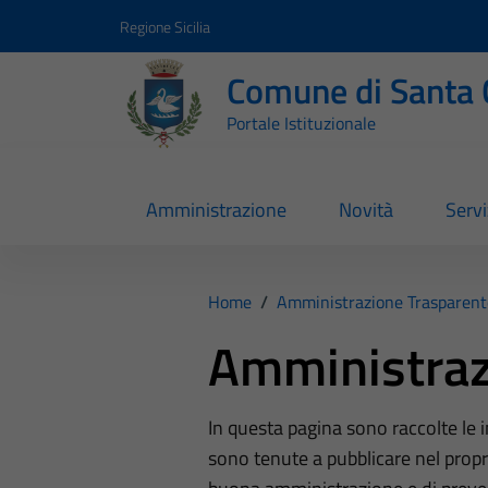
Vai ai contenuti
Vai al footer
Regione Sicilia
Comune di Santa 
Portale Istituzionale
Amministrazione
Novità
Servi
Home
/
Amministrazione Trasparent
Amministraz
In questa pagina sono raccolte le
sono tenute a pubblicare nel propri