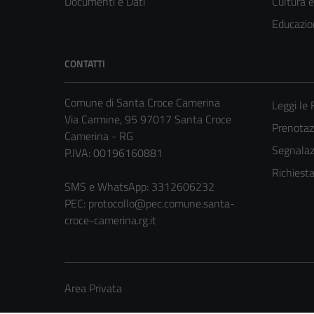
Documenti e Dati
Cultura 
Educazio
CONTATTI
Comune di Santa Croce Camerina
Leggi le
Via Carmine, 95 97017 Santa Croce
Prenota
Camerina - RG
Segnalazi
P.IVA: 00196160881
Richiest
SMS e WhatsApp: 3312606232
PEC:
protocollo@pec.comune.santa-
croce-camerina.rg.it
Area Privata