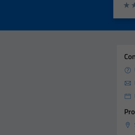
Valut
Va
Con
Pro