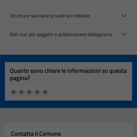
Strutture sanitarie private accreditate
Dati non più soggetti a pubblicazione obbligatoria
Quanto sono chiare le informazioni su questa
pagina?
Valuta 1 stelle su 5
Valuta 2 stelle su 5
Valuta 3 stelle su 5
Valuta 4 stelle su 5
Valuta 5 stelle su 5
Contatta il Comune