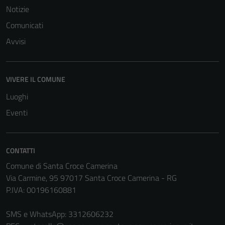
possono
Notizie
essere
Comunicati
disabilitati.
Questi cookie
Avvisi
non raccolgono
informazioni
personali.
VIVERE IL COMUNE
Luoghi
Terze parti
Eventi
Questi cookie
sono
impostati da
CONTATTI
una serie di
Comune di Santa Croce Camerina
servizi esterni
Via Carmine, 95 97017 Santa Croce Camerina - RG
(si veda la
P.IVA: 00196160881
Cookie policy
estesa per i
SMS e WhatsApp: 3312606232
dettagli) e