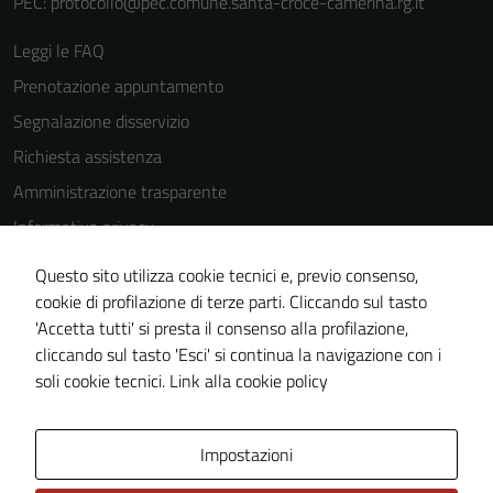
PEC:
protocollo@pec.comune.santa-croce-camerina.rg.it
possono
essere
Leggi le FAQ
utilizzati
Prenotazione appuntamento
anche per la
profilazione.
Segnalazione disservizio
La
Richiesta assistenza
disabilitazione
Amministrazione trasparente
di questi
cookies può
Informativa privacy
peggiore la
Cookie Policy
Questo sito utilizza cookie tecnici e, previo consenso,
navigazione e
Note legali
cookie di profilazione di terze parti. Cliccando sul tasto
la fruizione
'Accetta tutti' si presta il consenso alla profilazione,
delle
Dichiarazione di accessibilità
cliccando sul tasto 'Esci' si continua la navigazione con i
funzionalità
Piano di miglioramento del sito
soli cookie tecnici.
Link alla cookie policy
del sito.
Area Privata
Impostazioni
Experience
In order for