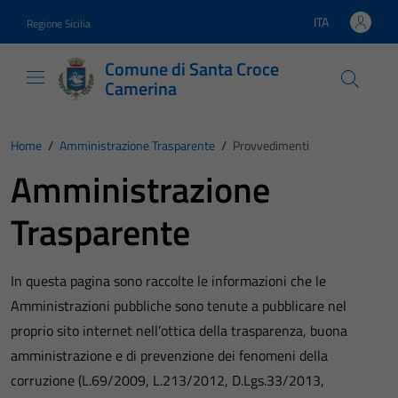
Vai ai contenuti
Vai al footer
ITA
Regione Sicilia
Lingua attiva:
Comune di Santa Croce
Camerina
Home
/
Amministrazione Trasparente
/
Provvedimenti
Amministrazione
Trasparente
In questa pagina sono raccolte le informazioni che le
Amministrazioni pubbliche sono tenute a pubblicare nel
proprio sito internet nell’ottica della trasparenza, buona
amministrazione e di prevenzione dei fenomeni della
corruzione (L.69/2009, L.213/2012, D.Lgs.33/2013,